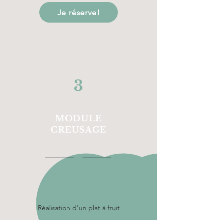
Je réserve!
3
MODULE
CREUSAGE
Objectif:
Réalisation d'un plat à fruit