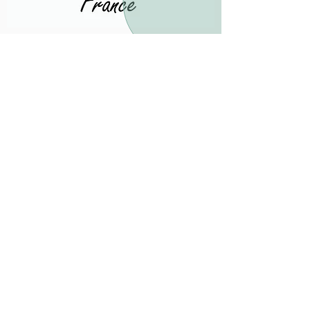
Le Rozier,
petit village aux portes des fameuses
Gorges du Tarn et Gorges de la Jonte
, sites
exceptionnels pour les amoureux de la nature,
des grands espaces, des sports de pleine
nature ( kayak, escalade, rando, via ferrata,
vtt,...) et du patrimoine préservé.
Le pont cassé du Rozier, sur le Tarn. photo: J.
Tomaselli /Tourisme Aveyron
Millau
: 21 km
Rodez
: 76 km
Mende
: 65 km