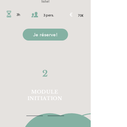
listel
3h
3 pers.
70€
Je réserve!
2
MODULE
INITIATION